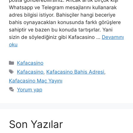
posta gönderebilirsiniz. Ancak artık birçok kişi
Whatsapp ve Telegram mesajlarını kullanarak
adres bilgisi istiyor. Bahisçiler hangi beceriye
bahis oynayacakları konusunda farklı görüşlere
sahiptir ve bazen bu konuda tartışırlar. Yani
sizin de söylediğiniz gibi Kafacasino …
Devamını
oku
Kategoriler
Kafacasino
Etiketler
Kafacasino
,
Kafacasino Bahis Adresi
,
Kafacasino Maç Yayını
Yorum yap
Son Yazılar