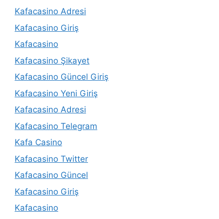
Kafacasino Adresi
Kafacasino Giriş
Kafacasino
Kafacasino Şikayet
Kafacasino Güncel Giriş
Kafacasino Yeni Giriş
Kafacasino Adresi
Kafacasino Telegram
Kafa Casino
Kafacasino Twitter
Kafacasino Güncel
Kafacasino Giriş
Kafacasino