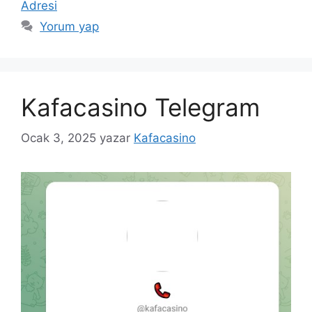
Adresi
Yorum yap
Kafacasino Telegram
Ocak 3, 2025
yazar
Kafacasino