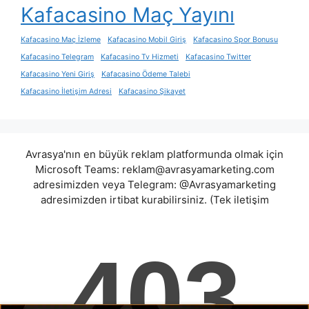
Kafacasino Maç Yayını
Kafacasino Maç İzleme
Kafacasino Mobil Giriş
Kafacasino Spor Bonusu
Kafacasino Telegram
Kafacasino Tv Hizmeti
Kafacasino Twitter
Kafacasino Yeni Giriş
Kafacasino Ödeme Talebi
Kafacasino İletişim Adresi
Kafacasino Şikayet
Avrasya'nın en büyük reklam platformunda olmak için
Microsoft Teams:
reklam@avrasyamarketing.com
adresimizden veya Telegram: @Avrasyamarketing
adresimizden irtibat kurabilirsiniz. (Tek iletişim
adreslerimiz teams / telegram ve mail adresimizdir.
Harici hiçbir iletişim adresimiz bulunmamaktadır.
Lütfen itibar etmeyiniz.) Türkiye yasalarına göre 7258
sayılı kanun uyarınca yasa dışı bahis oynamanın
cezaları mevcuttur. Şu an bulunduğunuz site hiç bir
şekilde illegal bahis oyunları oynatmıyor ve oynamaya
aracı olmuyordur.
casinoslot
|
betevrim
|
asporbet
|