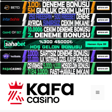
İçeriğe
atla
Menü