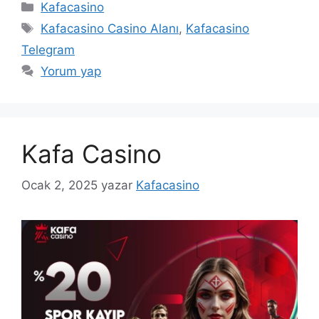
Kategoriler
Kafacasino
Etiketler
Kafacasino Casino Alanı
,
Kafacasino
Telegram
Yorum yap
Kafa Casino
Ocak 2, 2025
yazar
Kafacasino