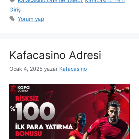
Kafacasino Ödeme Talebi
,
Kafacasino Yeni
Giriş
Yorum yap
Kafacasino Adresi
Ocak 4, 2025
yazar
Kafacasino