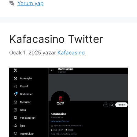
Yorum yap
Kafacasino Twitter
Ocak 1, 2025
yazar
Kafacasino