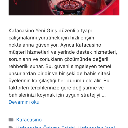
Kafacasino Yeni Giriş düzenli altyapı
çalışmalarını yürütmek için hızlı erişim
noktalarına güveniyor. Ayrıca Kafacasino
müşteri hizmetleri ve yerinde destek hizmetleri,
sorunların ve zorlukların çözümünde değerli
rehberlik sunar. Bu, güveni simgeleyen temel
unsurlardan biridir ve bir şekilde bahis sitesi
üyelerinin karşılaştığı her durumu ele alır. Bu
faktörleri tercihlerinize göre değiştirme ve
bahislerinizi koymak için uygun stratejiyi …
Devamını oku
Kategoriler
Kafacasino
Etiketler