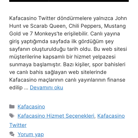
Kafacasino Twitter döndürmelere yalnızca John
Hunt ve Scarab Queen, Chili Peppers, Mustang
Gold ve 7 Monkeys’te erişilebilir. Canlı yayına
giriş yaptığımda sayfada ilk gördüğüm şey
sayfanın oluşturulduğu tarih oldu. Bu web sitesi
müşterilerine kapsamlı bir hizmet yelpazesi
sunmaya başlamıştır. Bazı kişiler, spor bahisleri
ve canlı bahis sağlayan web sitelerinde
Kafacasino maçlarının canlı yayınlarının finanse
edilip …
Devamını oku
Kategoriler
Kafacasino
Etiketler
Kafacasino Hizmet Seçenekleri
,
Kafacasino
Twitter
Yorum yap