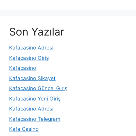
Son Yazılar
Kafacasino Adresi
Kafacasino Giriş
Kafacasino
Kafacasino Şikayet
Kafacasino Güncel Giriş
Kafacasino Yeni Giriş
Kafacasino Adresi
Kafacasino Telegram
Kafa Casino