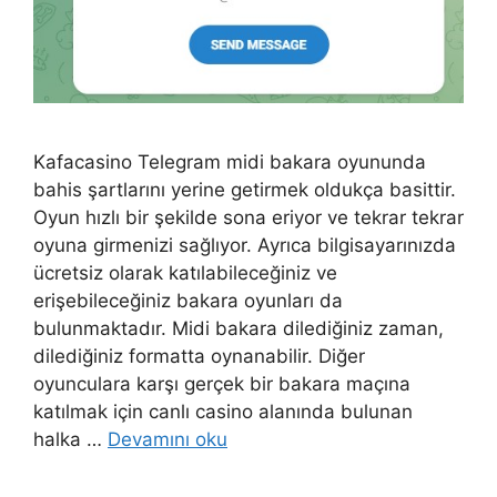
Kafacasino Telegram midi bakara oyununda
bahis şartlarını yerine getirmek oldukça basittir.
Oyun hızlı bir şekilde sona eriyor ve tekrar tekrar
oyuna girmenizi sağlıyor. Ayrıca bilgisayarınızda
ücretsiz olarak katılabileceğiniz ve
erişebileceğiniz bakara oyunları da
bulunmaktadır. Midi bakara dilediğiniz zaman,
dilediğiniz formatta oynanabilir. Diğer
oyunculara karşı gerçek bir bakara maçına
katılmak için canlı casino alanında bulunan
halka …
Devamını oku