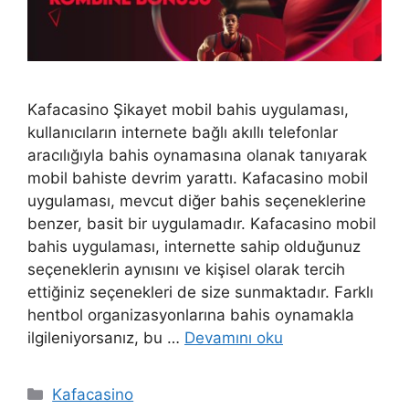
Kafacasino Şikayet mobil bahis uygulaması,
kullanıcıların internete bağlı akıllı telefonlar
aracılığıyla bahis oynamasına olanak tanıyarak
mobil bahiste devrim yarattı. Kafacasino mobil
uygulaması, mevcut diğer bahis seçeneklerine
benzer, basit bir uygulamadır. Kafacasino mobil
bahis uygulaması, internette sahip olduğunuz
seçeneklerin aynısını ve kişisel olarak tercih
ettiğiniz seçenekleri de size sunmaktadır. Farklı
hentbol organizasyonlarına bahis oynamakla
ilgileniyorsanız, bu …
Devamını oku
Kategoriler
Kafacasino